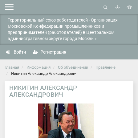
Карта
Мобильное
сайта
Открыть
В
меню
поиск
Территориальный союз работодателей «Организация
в
Московской Конфедерации промышленников и
д
предпринимателей (работодателей) в Центральном
с
административном округе города Москвы»
Войти
Регистрация
Главная
Информация
Об объединении
Правление
Никитин Александр Александрович
НИКИТИН АЛЕКСАНДР
АЛЕКСАНДРОВИЧ