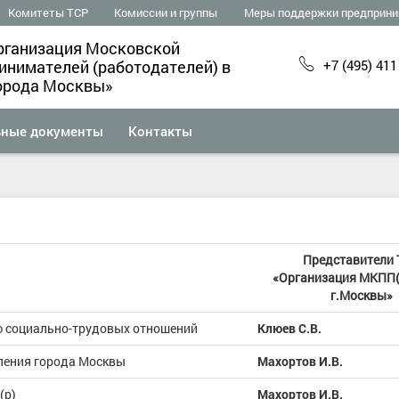
Комитеты ТСР
Комиссии и группы
Меры поддержки предприни
рганизация Московской
+7 (495) 411
нимателей (работодателей) в
орода Москвы»
ьные документы
Контакты
Представители 
«Организация МКПП(
г.Москвы»
ю социально-трудовых отношений
Клюев С.В.
ления города Москвы
Махортов И.В.
(р)
Махортов И.В.