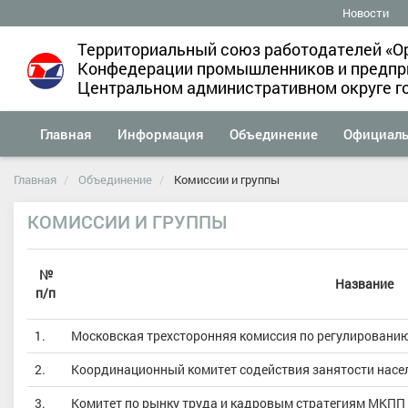
Новости
Территориальный союз работодателей «О
Конфедерации промышленников и предпри
Центральном административном округе г
Главная
Информация
Объединение
Официал
Главная
Объединение
Комиссии и группы
КОМИССИИ И ГРУППЫ
№
Название
п/п
1.
Московская трехсторонняя комиссия по регулировани
2.
Координационный комитет содействия занятости насе
3.
Комитет по рынку труда и кадровым стратегиям МКПП 