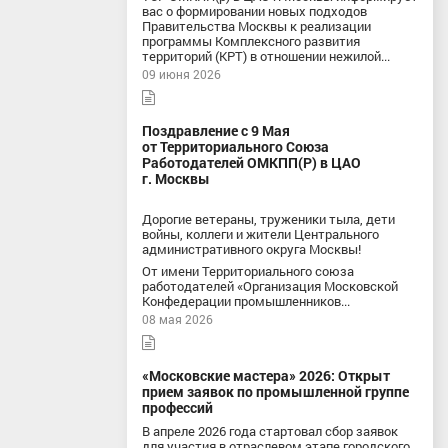
вас о формировании новых подходов
Правительства Москвы к реализации
программы Комплексного развития
территорий (КРТ) в отношении нежилой...
09 июня 2026
Поздравление с 9 Мая
от Территориального Союза
Работодателей ОМКПП(Р) в ЦАО
г. Москвы
Дорогие ветераны, труженики тыла, дети
войны, коллеги и жители Центрального
административного округа Москвы!
От имени Территориального союза
работодателей «Организация Московской
Конфедерации промышленников...
08 мая 2026
«Московские мастера» 2026: Открыт
прием заявок по промышленной группе
профессий
В апреле 2026 года стартовал сбор заявок
для участия в отраслевом этапе городского