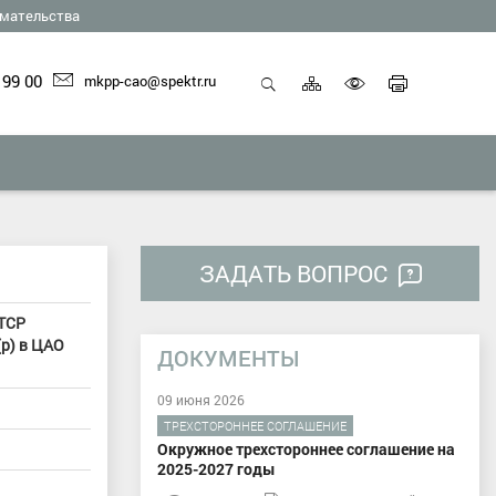
мательства
Карта
Печать
 99 00
mkpp-cao@spektr.ru
сайта
страниц
Открыть
Включить
поиск
версию
для
слабовид
ЗАДАТЬ ВОПРОС
ТСР
р) в ЦАО
ДОКУМЕНТЫ
09 июня 2026
ТРЕХСТОРОННЕЕ СОГЛАШЕНИЕ
Окружное трехстороннее соглашение на
2025-2027 годы