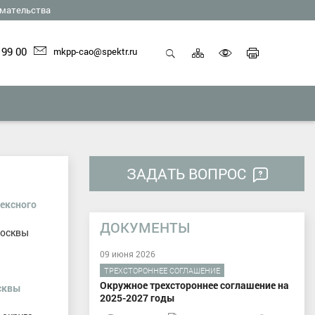
мательства
Карта
Печать
 99 00
mkpp-cao@spektr.ru
сайта
страниц
Открыть
Включить
поиск
версию
для
слабовид
ЗАДАТЬ ВОПРОС
ексного
ДОКУМЕНТЫ
Москвы
09 июня 2026
ТРЕХСТОРОННЕЕ СОГЛАШЕНИЕ
Окружное трехстороннее соглашение на
сквы
2025-2027 годы