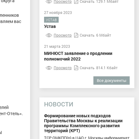
 округа
Просмотр
Скачать
129.1 Мбайт
27 ноября 2023
ленников
УСТАВ
авляем вас
Устав
Просмотр
Скачать
6 Мбайт
21 марта 2023
МИНЮСТ заявление о продлении
полномочий 2022
Просмотр
Скачать
814.1 Кбайт
Все документы
НОВОСТИ
елей
ент-Отель».
Формирование новых подходов
Правительства Москвы к реализации
программы Комплексного развития
территорий (КРТ)
Ы
ТСР ОМКПП(р) в ЦАО г. Москвы информирует