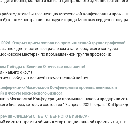
а, дети войны, коллеги и жители Центрального административного
а работодателей «Организация Московской Конфедерации промыш
лей) в административном округе города Москвы» сердечно поздр
 2026: Открыт прием заявок по промышленной группе профессий
р заявок для участия в отраслевом этапе городского конкурса
Московские мастера» по промышленной группе профессий:
ием Победы в Великой Отечественной войне!
ли нашего округа!
етием Победы в Великой Отечественной войне!
 Конференцию Московской Конфедерации промышленников и
й) и Форум московского бизнеса.
енцию Московской Конфедерации промышленников и предпринимат
ого бизнеса, который состоится 17 апреля 2025 года в ГК «Презид
 Премии «ЛИДЕРЫ ОТВЕТСТВЕННОГО БИЗНЕСА».
нный комитет Премии объявил старт Национальной Премии «ЛИДЕР