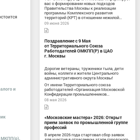
вас о формировании новых подходов
Правительства Москвы к реализации
программы Комплексного развития
остоится
территорий (КРТ) в отношении нежилой...
09 июня 2026
Поздравление с 9 Мая
от Территориального Союза
Работодателей ОМКПП(Р) в ЦАО
г. Москвы
Дорогие ветераны, труженики тыла, дети
войны, коллеги и жители Центрального
административного округа Москвы!
От имени Территориального союза
алого и
работодателей «Организация Московской
Конфедерации промышленников...
08 мая 2026
ник
«Московские мастера» 2026: Открыт
прием заявок по промышленной группе
профессий
В апреле 2026 года стартовал сбор заявок
 МКПП(р),
для участия в отраслевом этапе городского