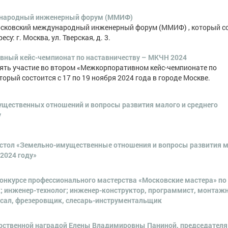
ународный инженерный форум (ММИФ)
Московский международный инженерный форум (ММИФ) , который с
су: г. Москва, ул. Тверская, д. 3.
ный кейс-чемпионат по наставничеству – МКЧН 2024
ть участие во втором «Межкорпоративном кейс-чемпионате по
орый состоится с 17 по 19 ноября 2024 года в городе Москве.
щественных отношений и вопросы развития малого и среднего
у
 стол «Земельно-имущественные отношения и вопросы развития м
2024 году»
конкурсе профессионального мастерства «Московские мастера» по
; инженер-технолог; инженер-конструктор, программист, монтаж
сал, фрезеровщик, слесарь-инструментальщик
рственной наградой Елены Владимировны Паниной, председателя