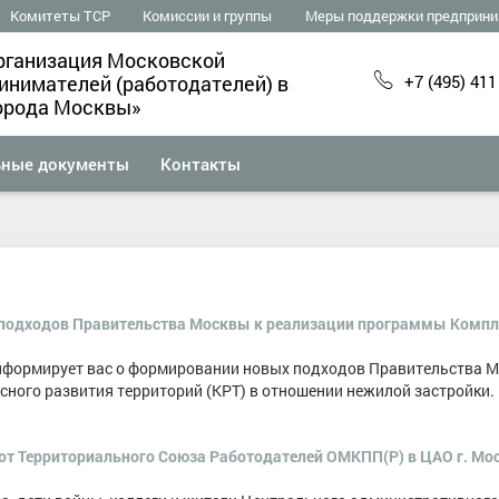
Комитеты ТСР
Комиссии и группы
Меры поддержки предприни
рганизация Московской
+7 (495) 411
нимателей (работодателей) в
орода Москвы»
ьные документы
Контакты
подходов Правительства Москвы к реализации программы Компл
нформирует вас о формировании новых подходов Правительства 
ного развития территорий (КРТ) в отношении нежилой застройки.
 от Территориального Союза Работодателей ОМКПП(Р) в ЦАО г. Мо