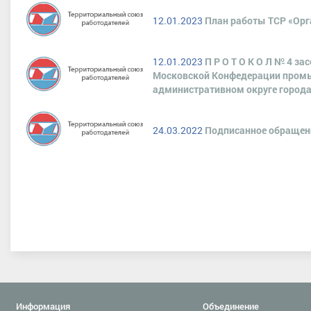
12.01.2023
План работы ТСР «Орг
12.01.2023
П Р О Т О К О Л № 4 з
Московской Конфедерации промы
административном округе города
24.03.2022
Подписанное обращени
Информация
Объединение