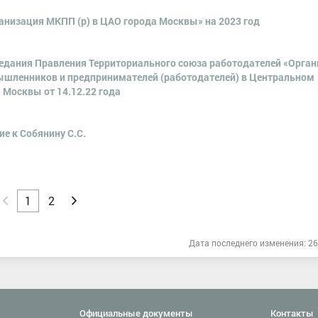
анизация МКПП (р) в ЦАО города Москвы» на 2023 год
аседания Правления Территориального союза работодателей «Орга
шленников и предпринимателей (работодателей) в Центральном
 Москвы от 14.12.22 года
е к Собянину С.С.
Н
1
2
В
а
п
з
е
а
р
Дата последнего изменения: 26
д
е
д
Официальные документы
Контакты