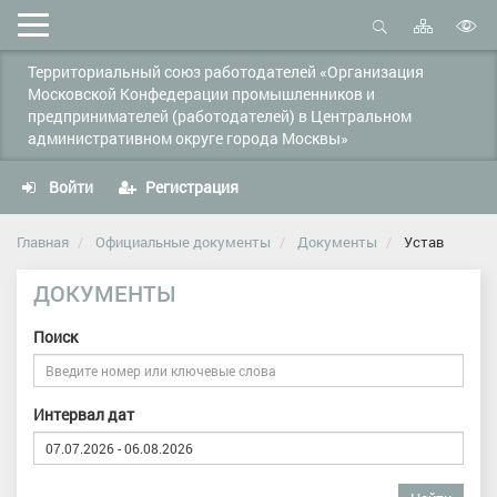
Карта
Мобильное
сайта
Открыть
В
меню
поиск
Территориальный союз работодателей «Организация
в
Московской Конфедерации промышленников и
д
предпринимателей (работодателей) в Центральном
с
административном округе города Москвы»
Войти
Регистрация
Главная
Официальные документы
Документы
Устав
ДОКУМЕНТЫ
Поиск
Интервал дат