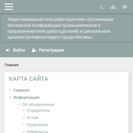
Карта
Мобильное
сайта
Открыть
В
меню
поиск
Территориальный союз работодателей «Организация
в
Московской Конфедерации промышленников и
д
предпринимателей (работодателей) в Центральном
с
административном округе города Москвы»
Войти
Регистрация
Главная
КАРТА САЙТА
Главная
Информация
Об объединении
Учредители
Устав
Правление
Реквизиты