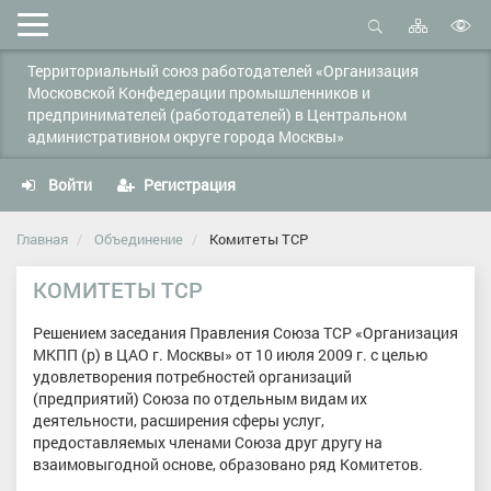
Карта
Мобильное
сайта
Открыть
В
меню
поиск
Территориальный союз работодателей «Организация
в
Московской Конфедерации промышленников и
д
предпринимателей (работодателей) в Центральном
с
административном округе города Москвы»
Войти
Регистрация
Главная
Объединение
Комитеты ТСР
КОМИТЕТЫ ТСР
Решением заседания Правления Союза ТСР «Организация
МКПП (р) в ЦАО г. Москвы» от 10 июля 2009 г. с целью
удовлетворения потребностей организаций
(предприятий) Союза по отдельным видам их
деятельности, расширения сферы услуг,
предоставляемых членами Союза друг другу на
взаимовыгодной основе, образовано ряд Комитетов.